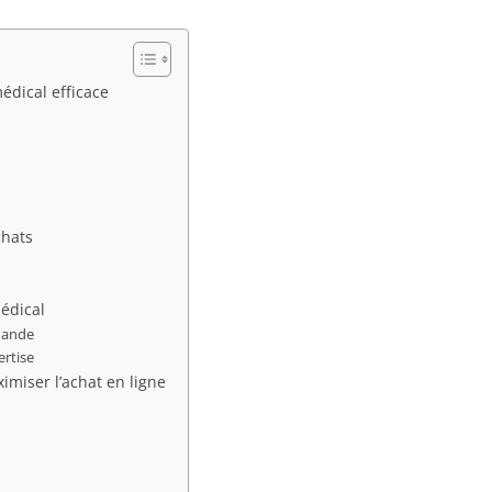
dical efficace
chats
médical
mmande
ertise
imiser l’achat en ligne