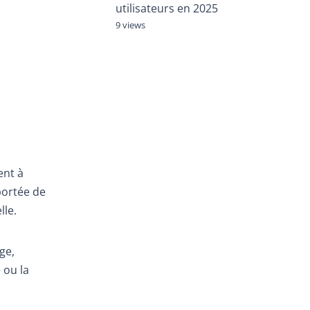
utilisateurs en 2025
9 views
ent à
portée de
lle.
ge,
 ou la