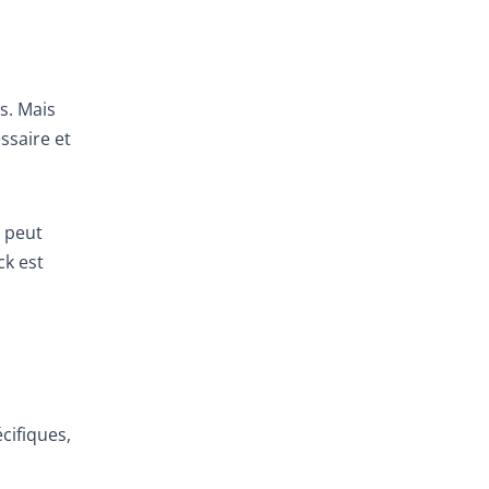
s. Mais
ssaire et
r peut
ck est
écifiques,