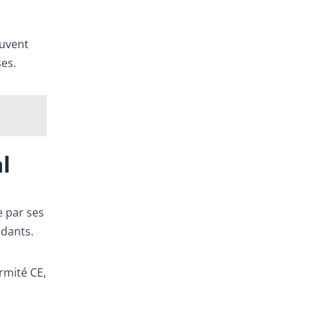
ouvent
ses.
l
 par ses
ndants.
ormité CE,