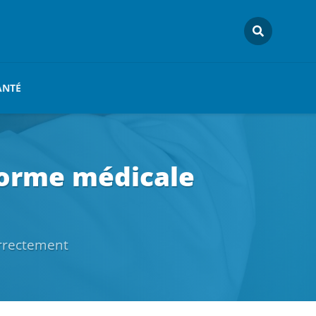
ANTÉ
eforme médicale
orrectement