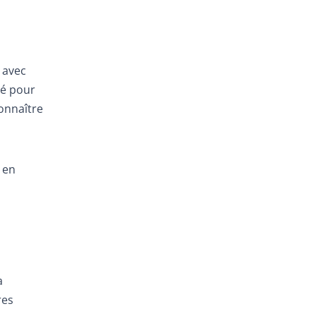
t avec
lé pour
connaître
 en
a
res